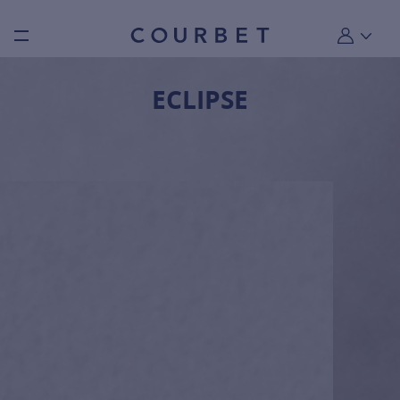
Burger toggle menu
Mon compt
ECLIPSE