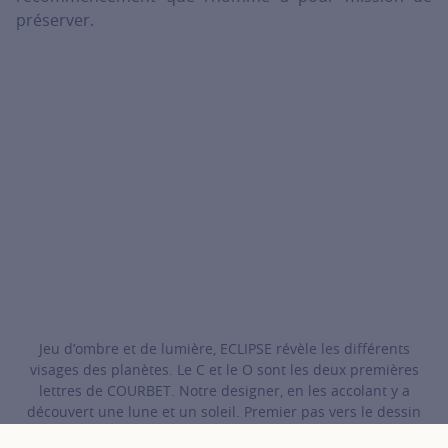
préserver.
Jeu d’ombre et de lumière, ECLIPSE révèle les différents
visages des planètes. Le C et le O sont les deux premières
lettres de COURBET. Notre designer, en les accolant y a
découvert une lune et un soleil. Premier pas vers le dessin
emblématique de notre ligne ECLIPSE. ECLIPSE est notre