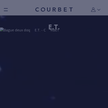
Burger toggle menu
Mon compt
E.T.