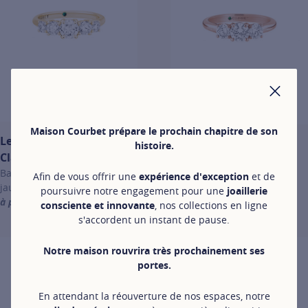
FER
Maison Courbet prépare le prochain chapitre de son
Les solitaires
Les solitaires
histoire.
Classiques
Classiques
Bague Quintet en or
Bague Trio en or
Afin de vous offrir une
expérience d'exception
et de
jaune
rose
poursuivre notre engagement pour une
joaillerie
à partir de 4 400 €
à partir de
consciente et innovante
, nos collections en ligne
For more information about Les solitaires Classiques, click on the f
4 000 €
s'accordent un instant de pause.
For more information about Les
Notre maison rouvrira très prochainement ses
portes.
En attendant la réouverture de nos espaces, notre