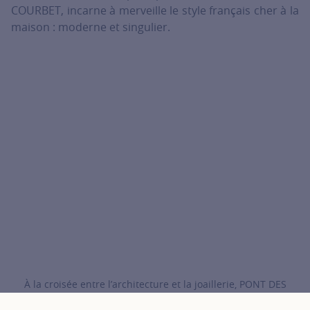
COURBET, incarne à merveille le style français cher à la
maison : moderne et singulier.
À la croisée entre l’architecture et la joaillerie, PONT DES
ARTS mêle les croisillons de l’emblématique passerelle au