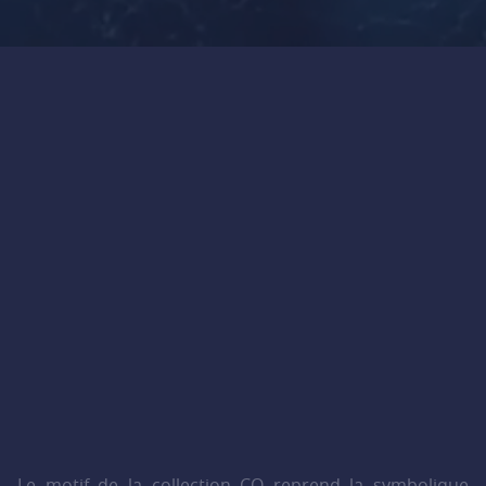
Le motif de la collection CO reprend la symbolique