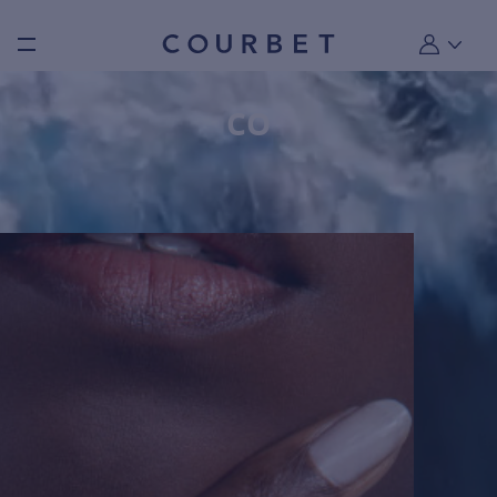
Burger toggle menu
Mon compt
CO