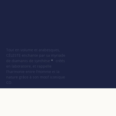
Tout en volume et arabesques,
CÉLESTE enchante par sa myriade
de diamants de synthèse
*
créés
SHOW TOOLTIP
en laboratoire, et rappelle
l’harmonie entre l’Homme et la
nature grâce à son motif iconique
CO.