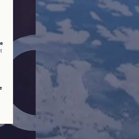
te
t
e