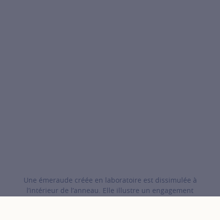
Une émeraude créée en laboratoire est dissimulée à
l’intérieur de l’anneau. Elle illustre un engagement
écologique commun, tel un secret entre COURBET et les
personnes qui offriront ou porteront cette création.