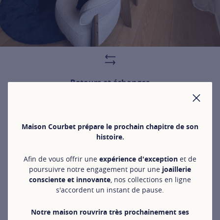
Retours et échanges
Les retours et échanges sont offerts 30j après réception
FER
Maison Courbet prépare le prochain chapitre de son
histoire.
La composition des anneaux
en or jaune et diamants
Afin de vous offrir une
expérience d'exception
et de
poursuivre notre engagement pour une
joaillerie
consciente et innovante
, nos collections en ligne
La Maison de Joaillerie
COURBET
façonne ses anneaux en
s'accordent un instant de pause.
prônant ses valeurs écologiques et propose des
bijoux
de
caractère tout en respectant l'Homme et la Nature. Soucieux
de la santé de notre planète, nous avons pris l'initiative de
Notre maison rouvrira très prochainement ses