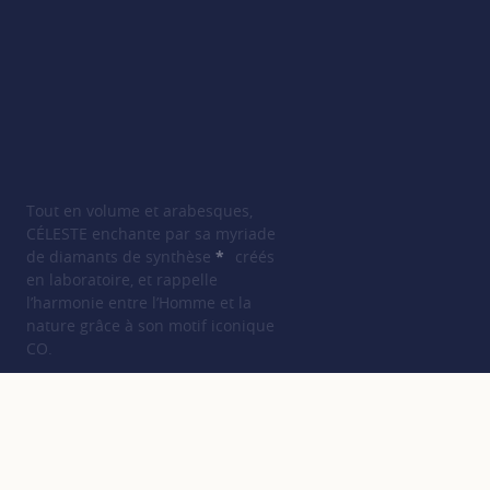
Tout en volume et arabesques,
CÉLESTE enchante par sa myriade
de diamants de synthèse
*
créés
SHOW TOOLTIP
en laboratoire, et rappelle
l’harmonie entre l’Homme et la
nature grâce à son motif iconique
CO.