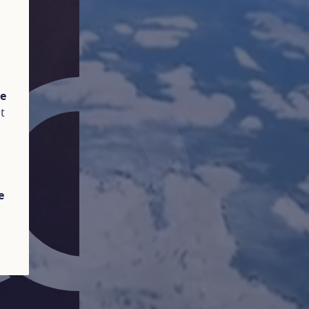
te
t
e