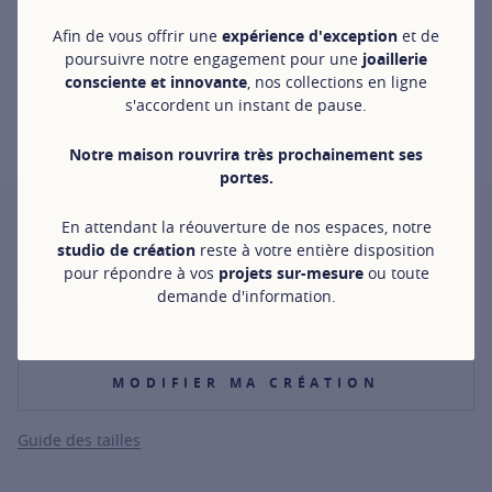
Afin de vous offrir une
expérience d'exception
et de
poursuivre notre engagement pour une
joaillerie
consciente et innovante
, nos collections en ligne
s'accordent un instant de pause.
Notre maison rouvrira très prochainement ses
portes.
E.T.
En attendant la réouverture de nos espaces, notre
AJ
studio de création
reste à votre entière disposition
Bague deux doigts Terra E.T. en or rose
pour répondre à vos
projets sur-mesure
ou toute
demande d'information.
4 400 €
Masquer le prix
SHOW TOOLTIP
MODIFIER MA CRÉATION
Guide des tailles