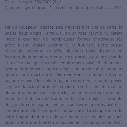
Or rose recyclé 750/1000 (8 g)
*
Diamants synthétiques
, créés en laboratoire 0,46 carat FV+
SHOW TOOLTIP
Tel un voyageur interstellaire traversant le ciel de Paris, la
Bague deux doigts Terra E.T. en or rose recyclé 18 carats
incite à exprimer de nombreuses formes d'individualités
grâce à son design visionnaire et futuriste. Cette bague
réversible présente en effet plusieurs looks distincts en
fonction de la manière dont elle est portée. La teinte chaude
et rosée de la ligne incurvée, entièrement pavée de diamants,
évoque subtilement l'horizon légèrement courbé à l'aube, et
apporte une touche à la fois moderne et tendance à cette
bague de luxe. Une fois la bague retournée, la bande pavée
se place dans la paume de la main et rend visible de tous un
diamant taille marquise serti clos, niché entre deux anneaux
en or rose habillant délicatement les deux doigts. Le double
design de cette bague, mêlant courbes et pointes acérées,
confère une allure unique et audacieuse. La composition de
cette bague double en deux éléments assemblés permet,
quant à elle, une liberté de mouvement exceptionnelle. Avec