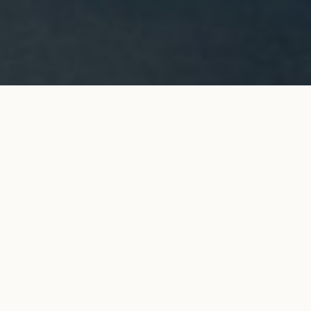
Collier pendentif ORIGINE en or
AJOUTER AU
jaune
PANIER
2 600 €