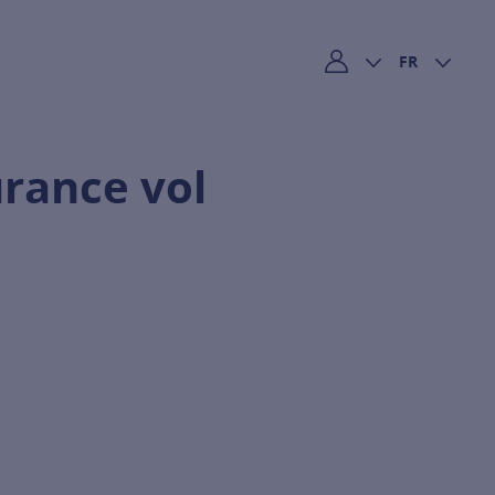
FR
Mon compte
urance vol