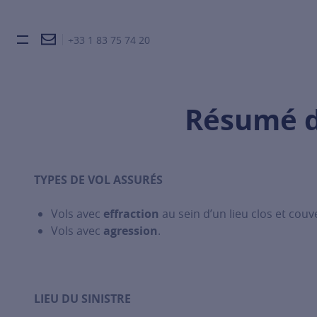
+33 1 83 75 74 20
Burger toggle menu
Résumé de
TYPES DE VOL ASSURÉS
Vols avec
effraction
au sein d’un lieu clos et couv
Vols avec
agression
.
LIEU DU SINISTRE