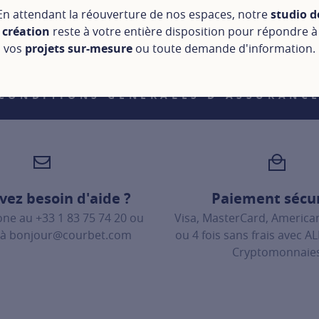
En attendant la réouverture de nos espaces, notre
studio d
création
reste à votre entière disposition pour répondre à
vos
projets sur-mesure
ou toute demande d'information.
CONDITIONS GÉNÉRALES D'ASSURANC
vez besoin d'aide ?
Paiement sécu
one au
+33 1 83 75 74 20
ou
Visa, MasterCard, American
 à
bonjour@courbet.com
ou 4 fois sans frais avec A
Cryptomonnaie