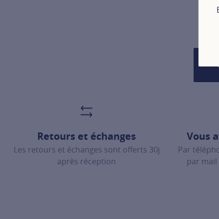
Retours et échanges
Vous a
Les retours et échanges sont offerts 30j
Par téléph
après réception
par mail