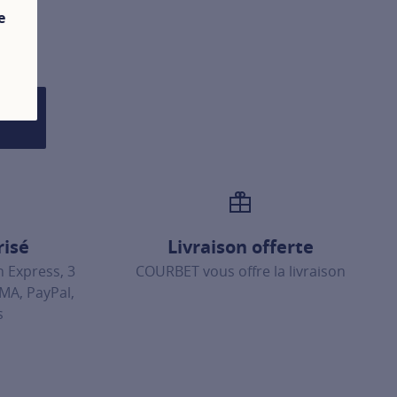
e
E
risé
Livraison offerte
 Express, 3
COURBET vous offre la livraison
LMA, PayPal,
s