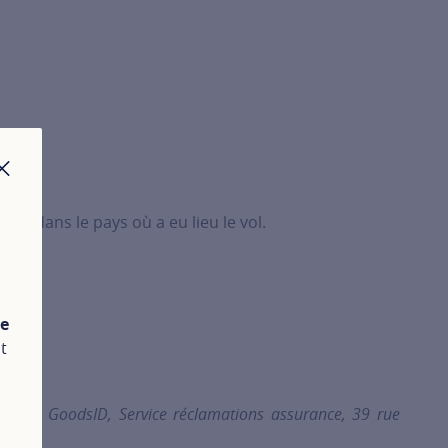
FERMER
es, dans le pays où a eu lieu le vol.
te
t
tale :
GoodsID, Service réclamations assurance, 39 rue