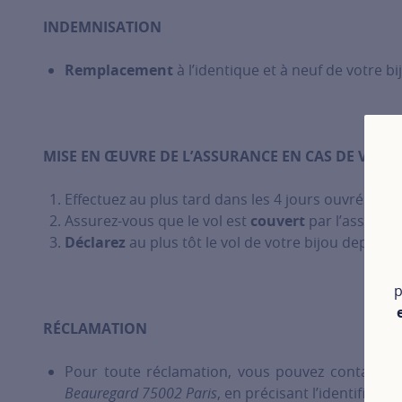
INDEMNISATION
Remplacement
à l’identique et à neuf de votre 
MISE EN ŒUVRE DE L’ASSURANCE EN CAS DE VOL
Effectuez au plus tard dans les 4 jours ouvrés un
Assurez-vous que le vol est
couvert
par l’assuranc
Déclarez
au plus tôt le vol de votre bijou depuis ce
p
RÉCLAMATION
Pour toute réclamation, vous pouvez contacter
Beauregard 75002 Paris
, en précisant l’identifiant 