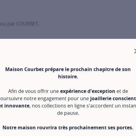
bijou par COURBET.
dépôt de plainte
auprès des services de police les plus proch
Maison Courbet prépare le prochain chapitre de son
e.
histoire.
 certificat.
Afin de vous offrir une
expérience d'exception
et de
oursuivre notre engagement pour une
joaillerie conscien
et innovante
, nos collections en ligne s'accordent un instan
de pause.
 GoodsID par courriel :
assurance@goodsid.io
ou voie pos
Notre maison rouvrira très prochainement ses portes.
du certificat ou le numéro de série de votre bijou.