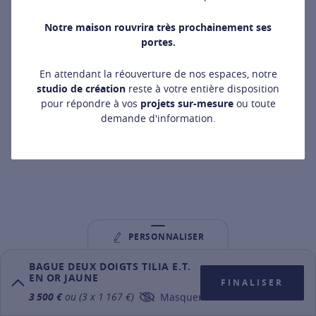
Notre maison rouvrira très prochainement ses
portes.
E
En attendant la réouverture de nos espaces, notre
studio de création
reste à votre entière disposition
pour répondre à vos
projets sur-mesure
ou toute
demande d'information.
PERSONNALISER
BAGUE DEUX DOIGTS TILIA E.T.
EN OR JAUNE
E
T
FINALISER
3 500 €
ou (3 x 1 167 €)
Masquer